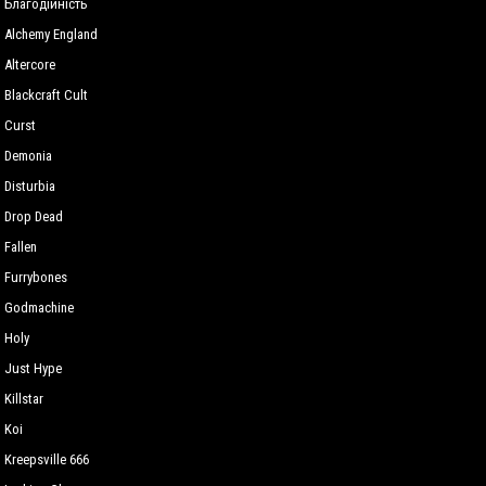
Благодійність
Alchemy England
Altercore
Blackcraft Cult
Curst
Demonia
Disturbia
Drop Dead
Fallen
Furrybones
Godmachine
Holy
Just Hype
Killstar
Koi
Kreepsville 666