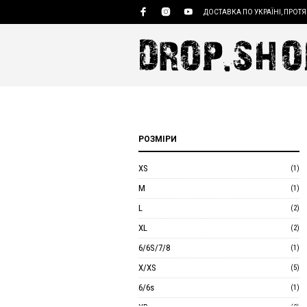
ДОСТАВКА ПО УКРАЇНІ, ПРОТЯ
РОЗМІРИ
XS
(1)
M
(1)
L
(2)
XL
(2)
6/6S/7/8
(1)
X/XS
(5)
6/6s
(1)