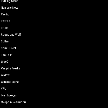
Lurking Сlass
Nemesis Now
Pacific
Restyle
RIGID
Rogue and Wolf
Sullen
Spiral Direct
Too Fast
WooD
Vampire Freaks
Widow
Witch's House
YRU
Інші бренди
Скоро в наявності