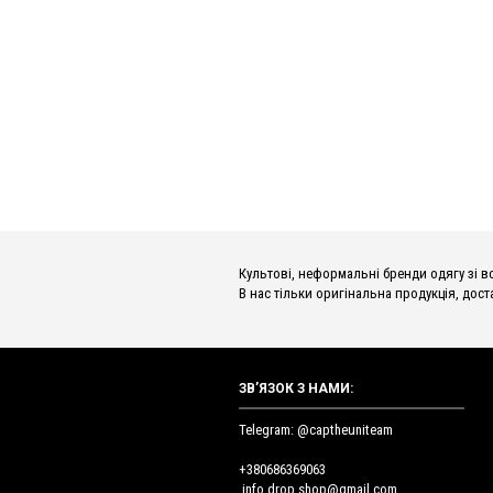
Культові, неформальні бренди одягу зі всьог
В нас тільки оригінальна продукція, доста
ЗВ’ЯЗОК З НАМИ:
Telegram: @captheuniteam
+380686369063
info.drop.shop@gmail.com