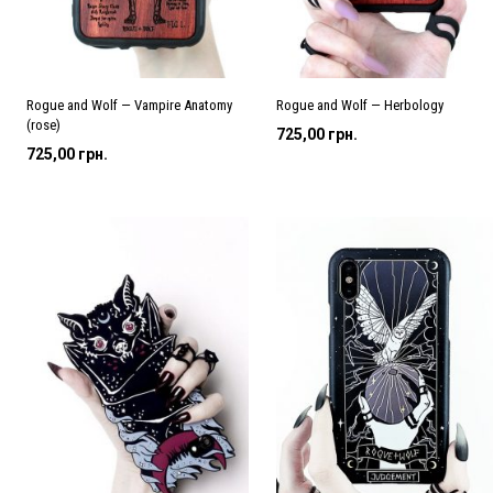
Rogue and Wolf — Vampire Anatomy
Rogue and Wolf — Herbology
(rose)
725,00
грн.
725,00
грн.