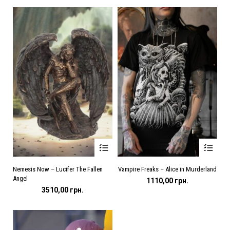
варіантів.
варіантів.
Параметри
Параметри
можна
можна
вибрати
вибрати
на
на
сторінці
сторінці
товару
товару
Цей
Цей
Nemesis Now – Lucifer The Fallen
Vampire Freaks – Alice in Murderland
товар
товар
Angel
має
має
1110,00
грн.
кілька
кілька
3510,00
грн.
варіантів.
варіантів.
Параметри
Параметри
можна
можна
вибрати
вибрати