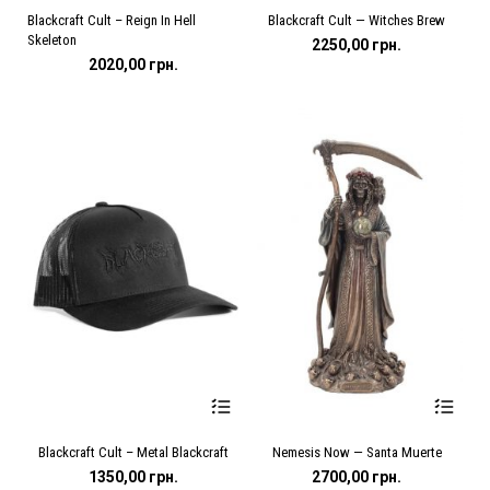
Цей
Цей
Blackcraft Cult – Reign In Hell
Blackcraft Cult — Witches Brew
товар
товар
Skeleton
має
має
2250,00
грн.
кілька
кілька
2020,00
грн.
варіантів.
варіантів.
Параметри
Параметри
можна
можна
вибрати
вибрати
на
на
сторінці
сторінці
товару
товару
Цей
Цей
Blackcraft Cult – Metal Blackcraft
Nemesis Now — Santa Muerte
товар
товар
має
має
1350,00
грн.
2700,00
грн.