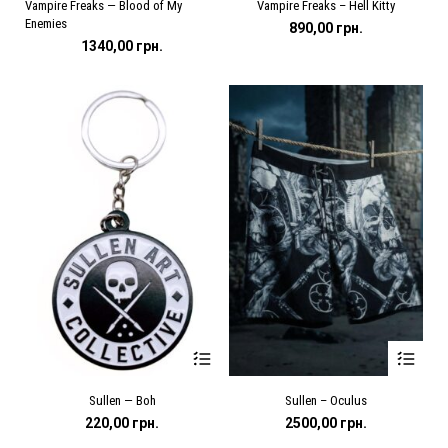
Vampire Freaks — Blood of My
Vampire Freaks – Hell Kitty
товар
товар
Enemies
має
має
890,00
грн.
кілька
кілька
1340,00
грн.
варіантів.
варіантів.
Параметри
Параметри
можна
можна
вибрати
вибрати
на
на
сторінці
сторінці
товару
товару
Цей
Цей
Sullen — Boh
Sullen – Oculus
товар
товар
має
має
220,00
грн.
2500,00
грн.
кілька
кілька