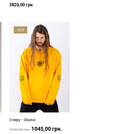
3820,00
грн.
SALE
Creepy – Glaznoi
Оригінальна
Поточна
1045,00
грн.
1200,00
грн.
ціна:
ціна: