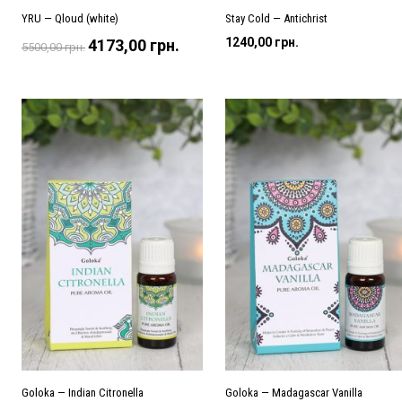
YRU — Qloud (white)
Stay Cold — Antichrist
Оригінальна
Поточна
1240,00
грн.
4173,00
грн.
5500,00
грн.
ціна:
ціна:
5500,00 грн..
4173,00 грн..
Goloka — Indian Citronella
Goloka — Madagascar Vanilla