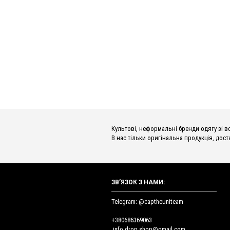
Культові, неформальні бренди одягу зі всьог
В нас тільки оригінальна продукція, доста
ЗВ’ЯЗОК З НАМИ:
Telegram: @captheuniteam
+380686369063
info.drop.shop@gmail.com