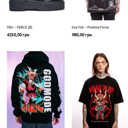
YRU – FIERCE (B)
Iron Fist – Positive Force
4250,00
грн.
980,00
грн.