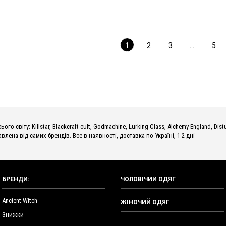
1
2
3
…
5
о світу: Killstar, Blackcraft cult, Godmachine, Lurking Class, Alchemy England, Dist
влена від самих брендів. Все в наявності, доставка по Україні, 1-2 дні
БРЕНДИ:
ЧОЛОВІЧИЙ ОДЯГ
Ancient Witch
ЖІНОЧИЙ ОДЯГ
Знижки