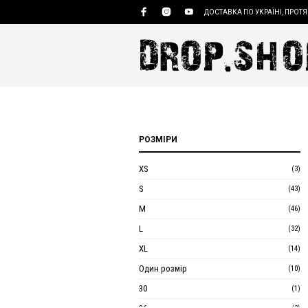
ДОСТАВКА ПО УКРАЇНІ, ПРОТЯ
РОЗМІРИ
XS
(3)
S
(43)
M
(46)
L
(32)
XL
(14)
Один розмір
(10)
30
(1)