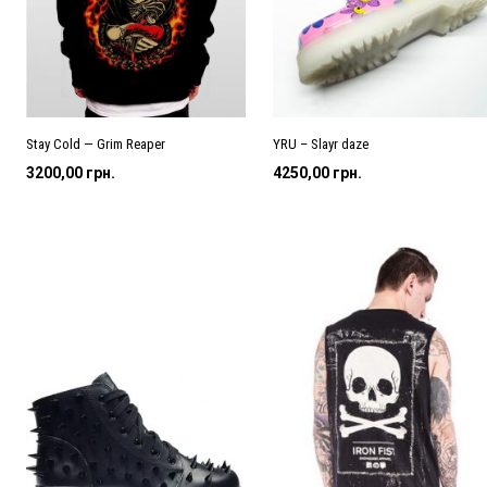
Stay Cold — Grim Reaper
YRU – Slayr daze
3200,00
грн.
4250,00
грн.