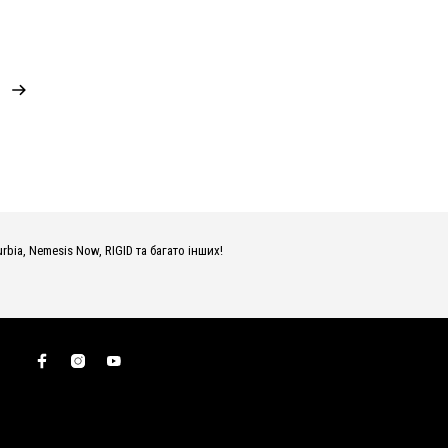
1200,00 грн..
1045,00 грн..
urbia, Nemesis Now, RIGID та багато інших!