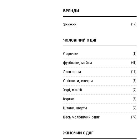
36
(2)
36,5
(1)
БРЕНДИ
37
(1)
Знижки
(12)
38
(2)
39
(3)
ЧОЛОВІЧИЙ ОДЯГ
40
(2)
Сорочки
(1)
футболки, майки
(41)
Лонгсліви
(16)
Світшоти, светри
(5)
Худі, мантії
(7)
Куртки
(3)
Штани, шорти
(2)
Весь чоловічий одяг
(72)
ЖІНОЧИЙ ОДЯГ