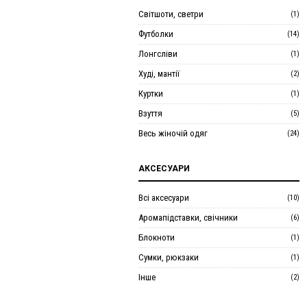
Світшоти, светри
(1)
Футболки
(14)
Лонгсліви
(1)
Худі, мантії
(2)
Куртки
(1)
Взуття
(5)
Весь жіночій одяг
(24)
АКСЕСУАРИ
Всі аксесуари
(10)
Аромапідставки, свічники
(6)
Блокноти
(1)
Сумки, рюкзаки
(1)
Інше
(2)