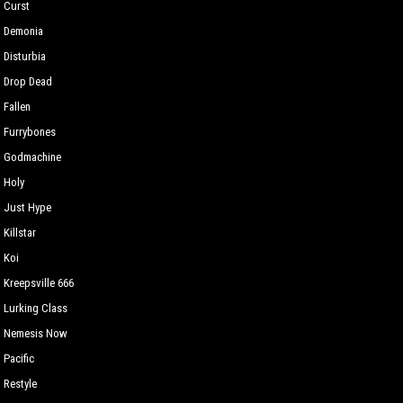
Curst
Demonia
Disturbia
Drop Dead
Fallen
Furrybones
Godmachine
Holy
Just Hype
Killstar
Koi
Kreepsville 666
Lurking Сlass
Nemesis Now
Pacific
Restyle