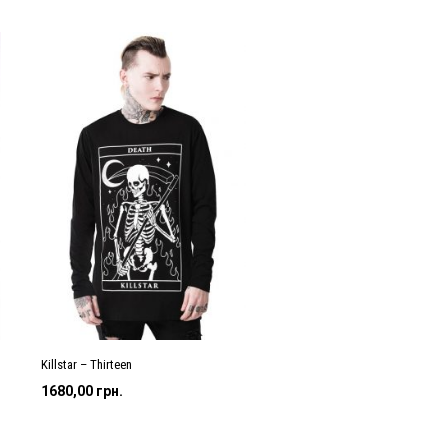
Killstar – Thirteen
1680,00
грн.