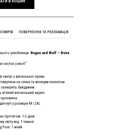
АТИ В КОШИК
ОЗМІРІВ
ПОВЕРНЕННЯ ТА РЕКЛАМАЦІЯ
нього улюбленця:
Rogue and Wolf – Bone
 кісток у місті”
й светр з веганської пряжі
 павутини на спині та місяцем-скелетом
е залишить байдужим
% м’який веганський акрил
 горловина
ягнуті у розміри M і 2XL
ні протягом: 1-2 днів
у світу від: 1 тижня
g from: 1 week