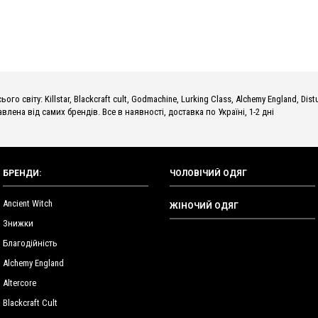
о світу: Killstar, Blackcraft cult, Godmachine, Lurking Class, Alchemy England, Dist
влена від самих брендів. Все в наявності, доставка по Україні, 1-2 дні
БРЕНДИ:
ЧОЛОВІЧИЙ ОДЯГ
Ancient Witch
ЖІНОЧИЙ ОДЯГ
Знижки
Благодійність
Alchemy England
Altercore
Blackcraft Cult