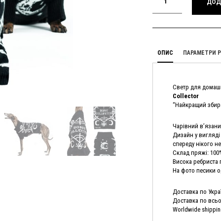
ДОД
ОПИС
ПАРАМЕТРИ Р
Светр для домаш
Collector
“Найкращий збирач
Чарівний в’язани
Дизайн у вигляді
спереду нікого н
Склад пряжі: 100
Висока ребриста
На фото песики од
Доставка по Украї
Доставка по всьом
Worldwide shippin