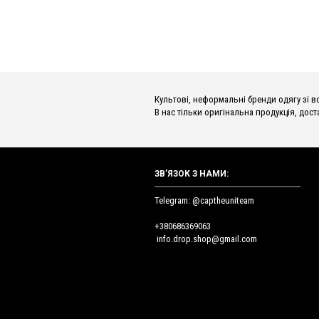
Культові, неформальні бренди одягу зі всьог
В нас тільки оригінальна продукція, доста
ЗВ’ЯЗОК З НАМИ:
Telegram: @captheuniteam
+380686369063
info.drop.shop@gmail.com