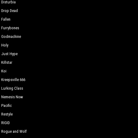
Disturbia
Drop Dead
Fallen
Furrybones
Godmachine
Holy
Just Hype
Killstar
Koi
Kreepsville 666
Lurking Сlass
Nemesis Now
Pacific
Restyle
RIGID
Rogue and Wolf