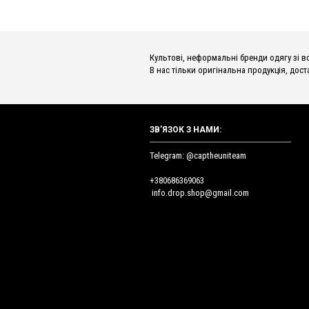
Культові, неформальні бренди одягу зі всьог
В нас тільки оригінальна продукція, доста
ЗВ’ЯЗОК З НАМИ:
Telegram: @captheuniteam
+380686369063
info.drop.shop@gmail.com