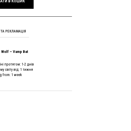
АТИ В КОШИК
ТА РЕКЛАМАЦІЯ
 Wolf – Vamp Bat
ні протягом: 1-2 днів
у світу від: 1 тижня
g from: 1 week