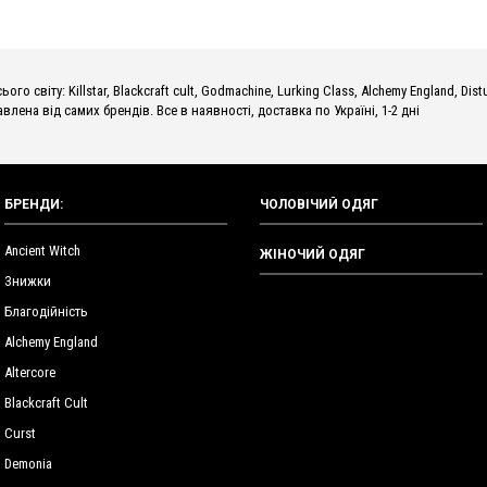
о світу: Killstar, Blackcraft cult, Godmachine, Lurking Class, Alchemy England, Dist
влена від самих брендів. Все в наявності, доставка по Україні, 1-2 дні
БРЕНДИ:
ЧОЛОВІЧИЙ ОДЯГ
Ancient Witch
ЖІНОЧИЙ ОДЯГ
Знижки
Благодійність
Alchemy England
Altercore
Blackcraft Cult
Curst
Demonia