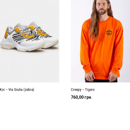
Koi – Via Giulia (zebra)
Creepy – Tigers
760,00
грн.