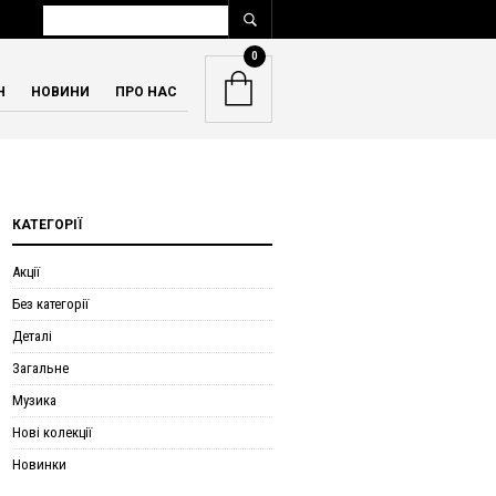
0
Н
НОВИНИ
ПРО НАС
КАТЕГОРІЇ
Акції
Без категорії
Деталі
Загальне
Музика
Нові колекції
Новинки