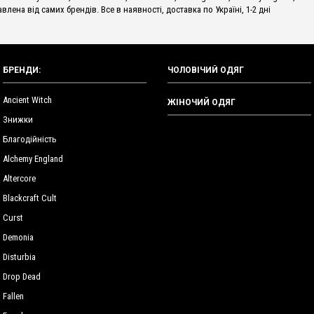
влена від самих брендів. Все в наявності, доставка по Україні, 1-2 дні
БРЕНДИ:
ЧОЛОВІЧИЙ ОДЯГ
Ancient Witch
ЖІНОЧИЙ ОДЯГ
Знижки
Благодійність
Alchemy England
Altercore
Blackcraft Cult
Curst
Demonia
Disturbia
Drop Dead
Fallen