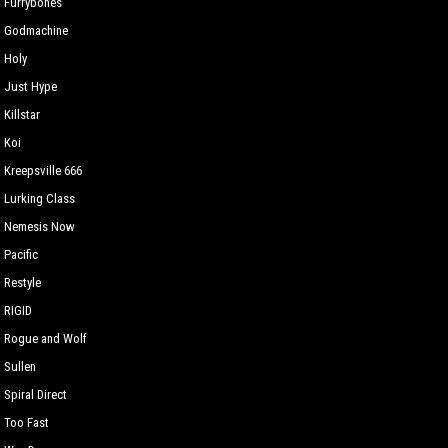
Furrybones
Godmachine
Holy
Just Hype
Killstar
Koi
Kreepsville 666
Lurking Сlass
Nemesis Now
Pacific
Restyle
RIGID
Rogue and Wolf
Sullen
Spiral Direct
Too Fast