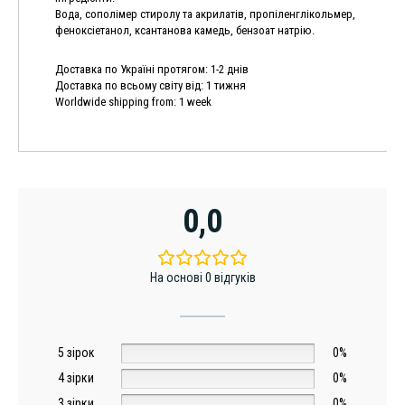
Вода, сополімер стиролу та акрилатів, пропіленглікольмер,
феноксіетанол, ксантанова камедь, бензоат натрію.
Доставка по Україні протягом: 1-2 днів
Доставка по всьому світу від: 1 тижня
Worldwide shipping from: 1 week
0,0
На основі 0 відгуків
5 зірок
0%
4 зірки
0%
3 зірки
0%