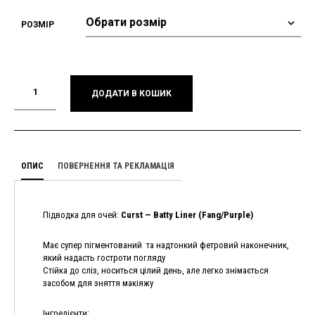
РОЗМІР
ДОДАТИ В КОШИК
ОПИС
ПОВЕРНЕННЯ ТА РЕКЛАМАЦІЯ
Підводка для очей:
Curst — Batty Liner (Fang/Purple)
Має супер пігментований та надтонкий фетровий наконечник,
який надасть гостроти погляду
Стійка до сліз, носиться цілий день, але легко знімається
засобом для зняття макіяжу
Інгредієнти: