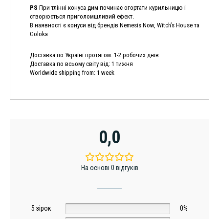
PS
При тлінні конуса дим починає огортати курильницю і
створюється приголомшливий ефект.
В наявності є конуси від брендів Nemesis Now, Witch’s House та
Goloka
Доставка по Україні протягом: 1-2 робочих днів
Доставка по всьому світу від: 1 тижня
Worldwide shipping from: 1 week
0,0
На основі 0 відгуків
5 зірок
0%