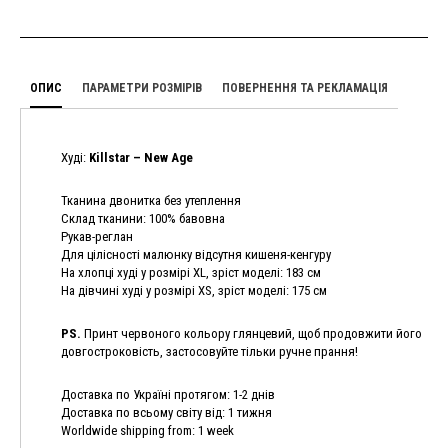
ОПИС
ПАРАМЕТРИ РОЗМІРІВ
ПОВЕРНЕННЯ ТА РЕКЛАМАЦІЯ
Худі:
Killstar – New Age
Тканина двонитка без утеплення
Склад тканини: 100% бавовна
Рукав-реглан
Для цілісності малюнку відсутня кишеня-кенгуру
На хлопці худі у розмірі ХL, зріст моделі: 183 см
На дівчині худі у розмірі XS, зріст моделі: 175 см
PS.
Принт червоного кольору глянцевий, щоб продовжити його
довгостроковість, застосовуйте тільки ручне прання!
Доставка по Україні протягом: 1-2 днів
Доставка по всьому світу від: 1 тижня
Worldwide shipping from: 1 week