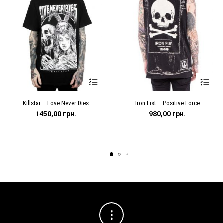
Цей
Цей
Killstar – Love Never Dies
Iron Fist – Positive Force
товар
товар
має
має
1450,00
грн.
980,00
грн.
кілька
кілька
варіантів.
варіантів.
Параметри
Параметр
можна
можна
вибрати
вибрати
на
на
сторінці
сторінці
товару
товару