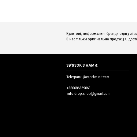
Культові, неформальні бренди одягу зі всьог
В нас тільки оригінальна продукція, доста
ЗВ’ЯЗОК З НАМИ:
Telegram: @captheuniteam
+380686369063
info.drop.shop@gmail.com