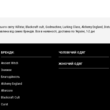
о світу: Killstar, Blackcraft cult, Godmachine, Lurking Class, Alchemy England, Dist
влена від самих брендів. Все в наявності, доставка по Україні, 1-2 дні
БРЕНДИ:
ЧОЛОВІЧИЙ ОДЯГ
Ancient Witch
ЖІНОЧИЙ ОДЯГ
Знижки
Благодійність
Alchemy England
Altercore
Blackcraft Cult
Curst