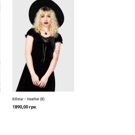
Killstar – Heather (B)
на
1890,00
грн.
грн..