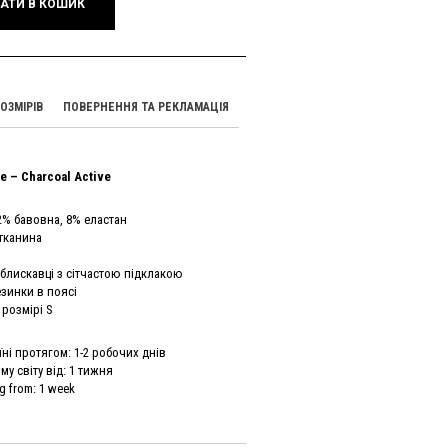
АТИ В КОШИК
ОЗМІРІВ
ПОВЕРНЕННЯ ТА РЕКЛАМАЦІЯ
e – Charcoal Active
2% бавовна, 8% еластан
 тканина
блискавці з сітчастою підклакою
езинки в поясі
 розмірі S
ні протягом: 1-2 робочих днів
у світу від: 1 тижня
g from: 1 week