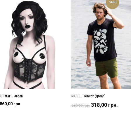
SALE
Killstar – Arden
RIGID – Toncot (green)
Оригінальна
Поточ
860,00
грн.
318,00
грн.
580,00
грн.
ціна:
ціна:
580,00 грн..
318,00 