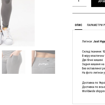
ДОД
ОПИС
ПАРАМЕТРИ Р
Легінси:
Just Hyp
Склад тканини: 9
В міру еластична
Дві бічні кишені
Задня кишеня на 
Без вставленої р
На фото легінси у
Доставка по Украї
Доставка по всьом
Worldwide shippin