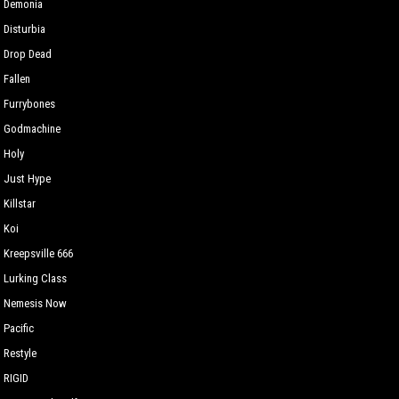
Demonia
Disturbia
Drop Dead
Fallen
Furrybones
Godmachine
Holy
Just Hype
Killstar
Koi
Kreepsville 666
Lurking Сlass
Nemesis Now
Pacific
Restyle
RIGID