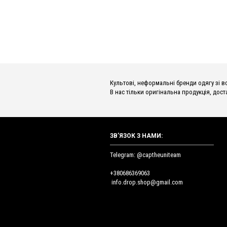
Культові, неформальні бренди одягу зі всьог
В нас тільки оригінальна продукція, доста
ЗВ’ЯЗОК З НАМИ:
Telegram: @captheuniteam
+380686369063
info.drop.shop@gmail.com