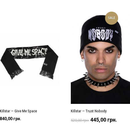
SALE
Killstar — Give Me Space
Killstar — Trust Nobody
Оригінальна
Поточ
840,00
грн.
445,00
грн.
520,00
грн.
ціна:
ціна:
520,00 грн..
445,00 