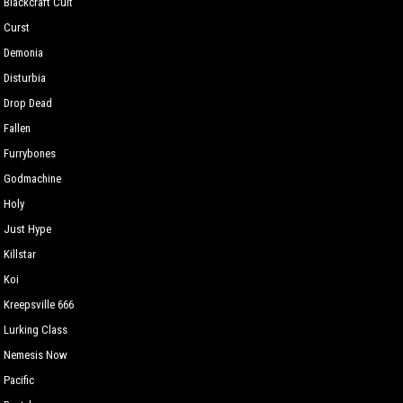
Blackcraft Cult
Curst
Demonia
Disturbia
Drop Dead
Fallen
Furrybones
Godmachine
Holy
Just Hype
Killstar
Koi
Kreepsville 666
Lurking Сlass
Nemesis Now
Pacific