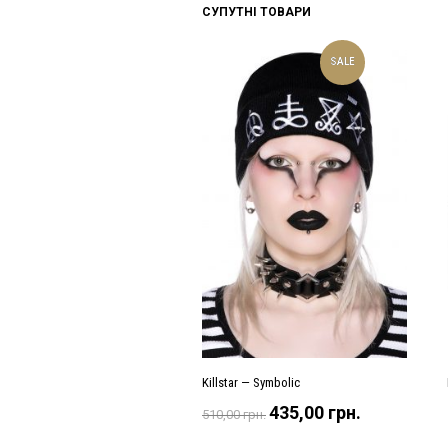
СУПУТНІ ТОВАРИ
SALE
Killstar — Symbolic
Оригінальна
Поточна
435,00
грн.
510,00
грн.
ціна:
ціна:
510,00 грн..
435,00 грн..