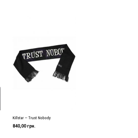
Killstar — Trust Nobody
на
840,00
грн.
грн..