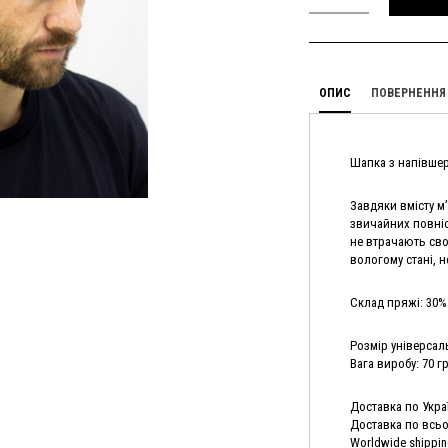
ОПИС
ПОВЕРНЕННЯ 
Шапка з напівшер
Завдяки вмісту м’
звичайних повніс
не втрачають сво
вологому стані, 
Склад пряжі: 30%
Розмір універса
Вага виробу: 70 г
Доставка по Украї
Доставка по всьом
Worldwide shippin