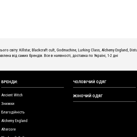
о світу: Killstar, Blackcraft cult, Godmachine, Lurking Class, Alchemy England, Dist
влена від самих брендів. Все в наявності, доставка по Україні, 1-2 дні
БРЕНДИ:
ЧОЛОВІЧИЙ ОДЯГ
Ancient Witch
ЖІНОЧИЙ ОДЯГ
Знижки
Благодійність
Alchemy England
Altercore