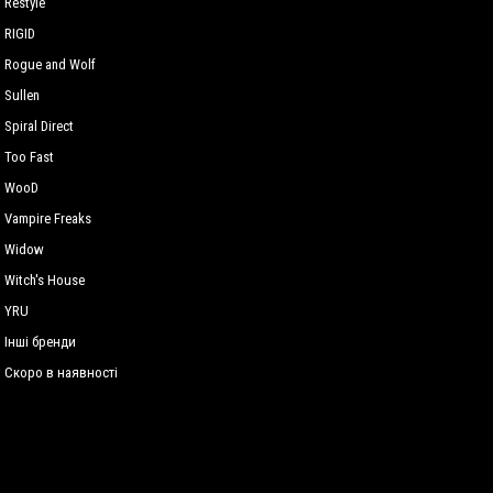
Restyle
RIGID
Rogue and Wolf
Sullen
Spiral Direct
Too Fast
WooD
Vampire Freaks
Widow
Witch's House
YRU
Інші бренди
Скоро в наявності