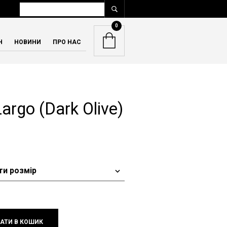
0
Н
НОВИНИ
ПРО НАС
rgo (Dark Olive)
оточна
іна:
89,00 грн..
АТИ В КОШИК