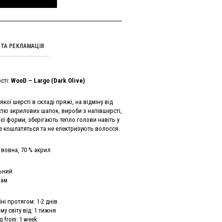
ТА РЕКЛАМАЦІЯ
сті:
WooD – Largo (Dark Olive)
якої шерсті в складі пряжі, на відміну від
тю акрилових шапок, вироби з напівшерсті,
єї форми, зберігають тепло голови навіть у
не кошлатяться та не електризують волосся.
 вовна, 70 % акрил
льний
рам
ні протягом: 1-2 днів
у світу від: 1 тижня
g from: 1 week